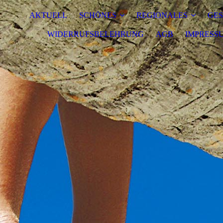
AKTUELL
SCHÖNES
REGIONALES
GE
WIDERRUFSBELEHRUNG
AGB
IMPRESS