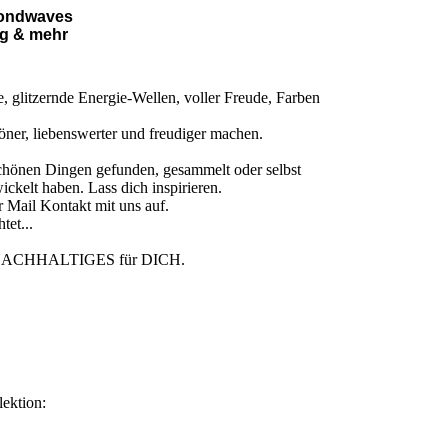
ondwaves
ag & mehr
le, glitzernde Energie-Wellen, voller Freude, Farben
höner, liebenswerter und freudiger machen.
 schönen Dingen gefunden, gesammelt oder selbst
wickelt haben. Lass dich inspirieren.
 Mail Kontakt mit uns auf.
tet...
NACHHALTIGES für DICH.
lektion: